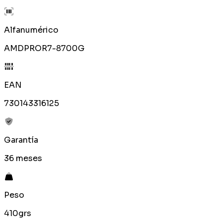
Alfanumérico
AMDPROR7-8700G
EAN
730143316125
Garantía
36 meses
Peso
410grs