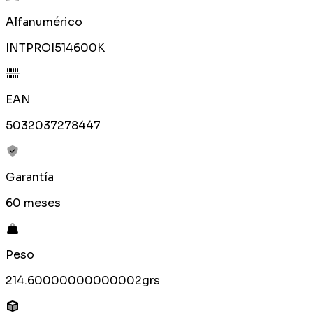
Alfanumérico
INTPROI514600K
EAN
5032037278447
Garantía
60 meses
Peso
214.60000000000002grs