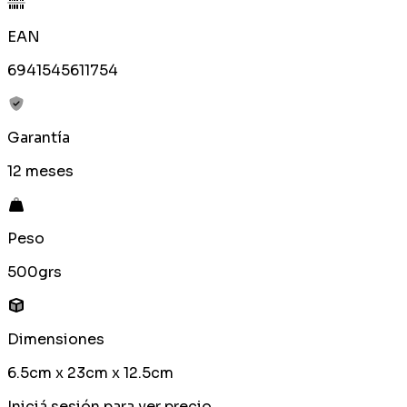
EAN
6941545611754
Garantía
12 meses
Peso
500grs
Dimensiones
6.5cm x 23cm x 12.5cm
Iniciá sesión para ver precio