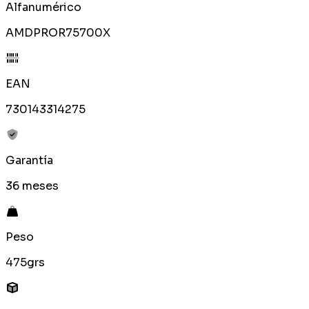
Alfanumérico
AMDPROR75700X
EAN
730143314275
Garantía
36 meses
Peso
475grs