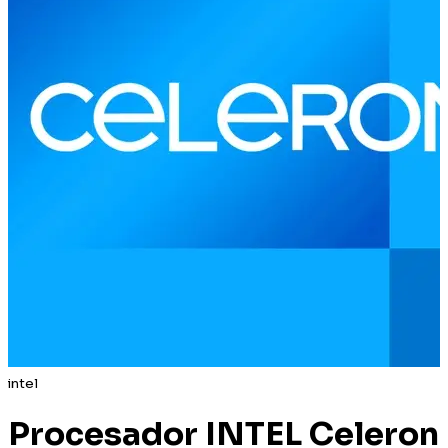
intel
Procesador INTEL Celeron