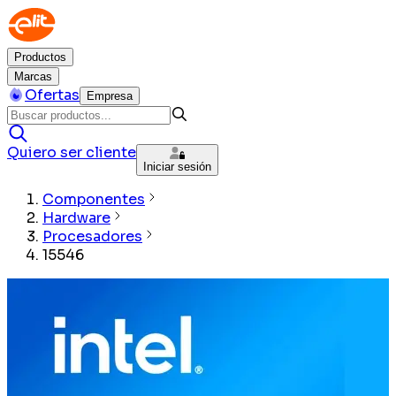
Productos
Marcas
Ofertas
Empresa
Quiero ser cliente
Iniciar sesión
Componentes
Hardware
Procesadores
15546